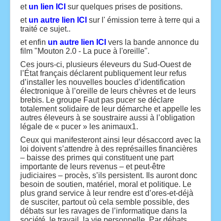
et
un lien ICI
sur quelques prises de positions.
et
un autre lien ICI
sur l' émission terre à terre qui a
traité ce sujet..
et enfin
un autre lien ICI
vers la bande annonce du
film "Mouton 2.0 - La puce à l'oreille".
Ces jours-ci, plusieurs éleveurs du Sud-Ouest de
l’État français déclarent publiquement leur refus
d’installer les nouvelles boucles d’identification
électronique à l’oreille de leurs chèvres et de leurs
brebis. Le groupe Faut pas pucer se déclare
totalement solidaire de leur démarche et appelle les
autres éleveurs à se soustraire aussi à l’obligation
légale de « pucer » les animaux1.
Ceux qui manifesteront ainsi leur désaccord avec la
loi doivent s’attendre à des représailles financières
– baisse des primes qui constituent une part
importante de leurs revenus – et peut-être
judiciaires – procès, s’ils persistent. Ils auront donc
besoin de soutien, matériel, moral et politique. Le
plus grand service à leur rendre est d’ores-et-déjà
de susciter, partout où cela semble possible, des
débats sur les ravages de l’informatique dans la
société, le travail, la vie personnelle. Par débats,