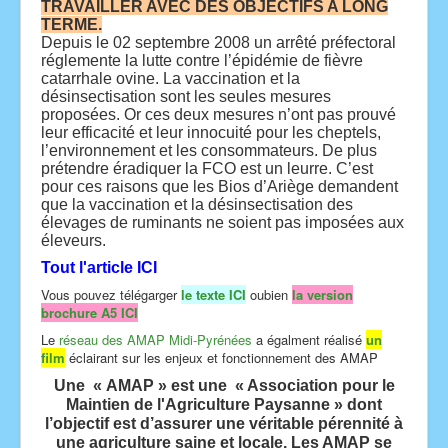
TRAVAILLER AVEC DES OBJECTIFS A LONG
TERME.
Depuis le 02 septembre 2008 un arrêté préfectoral
réglemente la lutte contre l’épidémie de fièvre
catarrhale ovine. La vaccination et la
désinsectisation sont les seules mesures
proposées. Or ces deux mesures n’ont pas prouvé
leur efficacité et leur innocuité pour les cheptels,
l’environnement et les consommateurs. De plus
prétendre éradiquer la FCO est un leurre. C’est
pour ces raisons que les Bios d’Ariège demandent
que la vaccination et la désinsectisation des
élevages de ruminants ne soient pas imposées aux
éleveurs.
Tout l'article ICI
Vous pouvez télégarger
le texte ICI
oubien
la version
brochure A5 ICI
Le
réseau des AMAP Midi-Pyrénées
a égalment réalisé
un
film
éclairant sur les enjeux et fonctionnement des AMAP
Une « AMAP » est une « Association pour le
Maintien de l'Agriculture Paysanne » dont
l’objectif est d’assurer une véritable pérennité à
une agriculture saine et locale. Les AMAP se