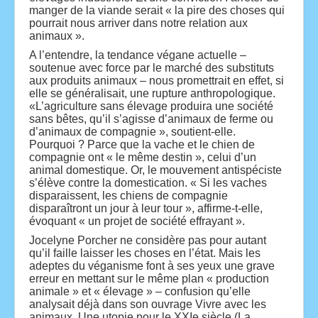
manger de la viande serait « la pire des choses qui
pourrait nous arriver dans notre relation aux
animaux ».
A l’entendre, la tendance végane actuelle –
soutenue avec force par le marché des substituts
aux produits animaux – nous promettrait en effet, si
elle se généralisait, une rupture anthropologique.
«L’agriculture sans élevage produira une société
sans bêtes, qu’il s’agisse d’animaux de ferme ou
d’animaux de compagnie », soutient-elle.
Pourquoi ? Parce que la vache et le chien de
compagnie ont « le même destin », celui d’un
animal domestique. Or, le mouvement antispéciste
s’élève contre la domestication. « Si les vaches
disparaissent, les chiens de compagnie
disparaîtront un jour à leur tour », affirme-t-elle,
évoquant « un projet de société effrayant ».
Jocelyne Porcher ne considère pas pour autant
qu’il faille laisser les choses en l’état. Mais les
adeptes du véganisme font à ses yeux une grave
erreur en mettant sur le même plan « production
animale » et « élevage » – confusion qu’elle
analysait déjà dans son ouvrage Vivre avec les
animaux. Une utopie pour le XXIe siècle (La