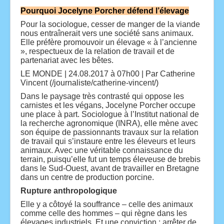
Pourquoi Jocelyne Porcher défend l’élevage
Pour la sociologue, cesser de manger de la viande
nous entraînerait vers une société sans animaux.
Elle préfère promouvoir un élevage « à l’ancienne
», respectueux de la relation de travail et de
partenariat avec les bêtes.
LE MONDE | 24.08.2017 à 07h00 | Par Catherine
Vincent (/journaliste/catherine-vincent/)
Dans le paysage très contrasté qui oppose les
carnistes et les végans, Jocelyne Porcher occupe
une place à part. Sociologue à l’Institut national de
la recherche agronomique (INRA), elle mène avec
son équipe de passionnants travaux sur la relation
de travail qui s’instaure entre les éleveurs et leurs
animaux. Avec une véritable connaissance du
terrain, puisqu’elle fut un temps éleveuse de brebis
dans le Sud-Ouest, avant de travailler en Bretagne
dans un centre de production porcine.
Rupture anthropologique
Elle y a côtoyé la souffrance – celle des animaux
comme celle des hommes – qui règne dans les
élevages industriels. Et une conviction : arrêter de