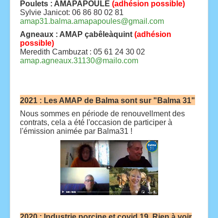
Poulets : AMAPAPOULE
(
adhésion possible
)
Sylvie Janicot: 06 86 80 02 81
amap31.balma.amapapoules@gmail.com
Agneaux : AMAP çabêleàquint
(adhésion
possible)
Meredith Cambuzat : 05 61 24 30 02
amap.agneaux.31130@mailo.com
2021 : Les AMAP de Balma sont sur "Balma 31"
Nous sommes en période de renouvellment des
contrats, cela a été l'occasion de participer à
l'émission animée par Balma31 !
2020 : Industrie porcine et covid 19. Rien à voir