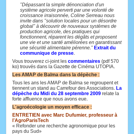
"Dépassant la simple dénonciation d'un
système agricole perverti par une volonté de
croissance irraisonnée, Coline Serreau nous
invite dans "solution locales pour un désordre
global" à découvrir de nouveaux systèmes de
production agricole, des pratiques qui
fonctionnent, réparent les dégâts et proposent
une vie et une santé améliorées en garantissant
une sécurité alimentaire pérenne."
Extrait du
communique de presse
.
Vous trouverez ci-joint les
commentaires
(pdf 570
ko) trouvés dans la Gazette de Cinéma UTOPIA.
Les AMAP de Balma dans la dépèche :
Tous les ans les AMAP de Balma se regroupent et
tiennent un stand au Carrefour des Associations.
La
dépèche du Midi du 28 septembre 2009
relate la
forte affluence que nous avons eue.
L'agroécologie un moyen efficace :
ENTRETIEN avec Marc Dufumier, professeur à
l’AgroParisTech
« Refonder une recherche agronomique pour les
pays du Sud»